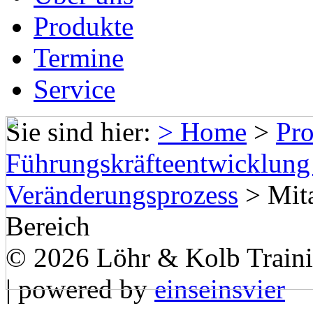
Produkte
Termine
Service
Sie sind hier:
> Home
>
Pr
Führungskräfteentwicklun
Veränderungsprozess
>
Mit
Bereich
© 2026 Löhr & Kolb Train
| powered by
einseinsvier