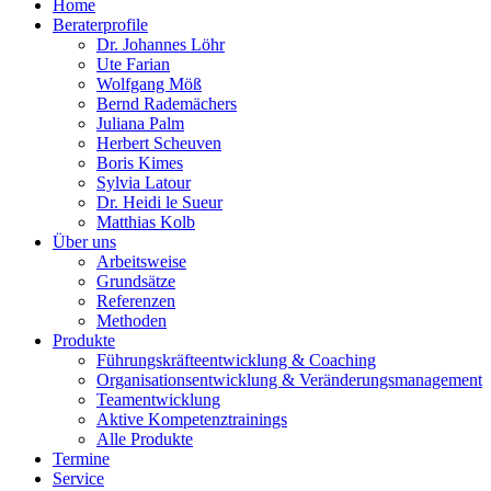
Home
Beraterprofile
Dr. Johannes Löhr
Ute Farian
Wolfgang Möß
Bernd Rademächers
Juliana Palm
Herbert Scheuven
Boris Kimes
Sylvia Latour
Dr. Heidi le Sueur
Matthias Kolb
Über uns
Arbeitsweise
Grundsätze
Referenzen
Methoden
Produkte
Führungskräfteentwicklung & Coaching
Organisationsentwicklung & Veränderungsmanagement
Teamentwicklung
Aktive Kompetenztrainings
Alle Produkte
Termine
Service