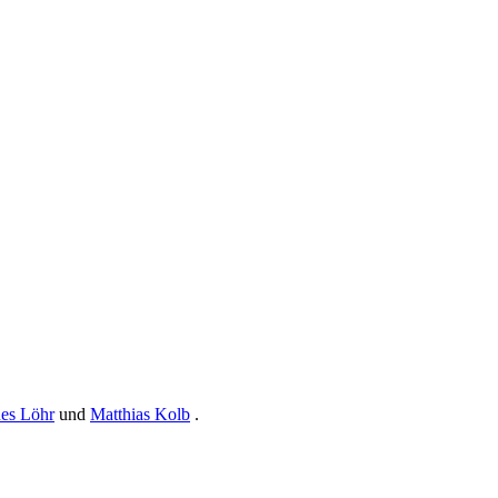
nes Löhr
und
Matthias Kolb
.